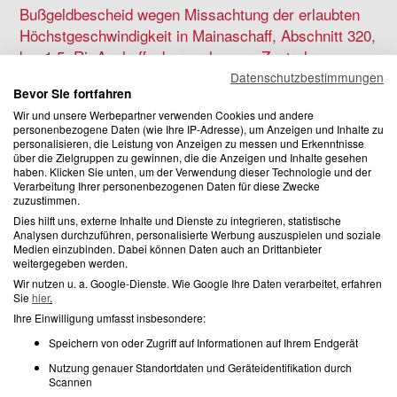
Bußgeldbescheid wegen Missachtung der erlaubten
Höchstgeschwindigkeit in Mainaschaff, Abschnitt 320,
km 1,5, Ri. Aschaffenburg erlassen, Zentrale
Bußgeldstelle Viechtach
Datenschutzbestimmungen
Bevor Sie fortfahren
Überschreitung der zulässigen Höchstgeschwindigkeit
Wir und unsere Werbepartner verwenden Cookies und andere
außerhalb geschlossener Ortschaften in Mainaschaff, Abschnitt
personenbezogene Daten (wie Ihre IP-Adresse), um Anzeigen und Inhalte zu
personalisieren, die Leistung von Anzeigen zu messen und Erkenntnisse
320, km 1,5, Ri. Aschaffenburg um 22 km/h, bei zulässigen 100
über die Zielgruppen zu gewinnen, die die Anzeigen und Inhalte gesehen
km/h gemessen. Festgestellt wurden 122 km/h. Beweismittel:
haben. Klicken Sie unten, um der Verwendung dieser Technologie und der
Messung mit …
Verarbeitung Ihrer personenbezogenen Daten für diese Zwecke
zuzustimmen.
Dies hilft uns, externe Inhalte und Dienste zu integrieren, statistische
27. März 2025
Analysen durchzuführen, personalisierte Werbung auszuspielen und soziale
Medien einzubinden. Dabei können Daten auch an Drittanbieter
weitergegeben werden.
Wir nutzen u. a. Google-Dienste. Wie Google Ihre Daten verarbeitet, erfahren
geblitzt mit Riegl FG 21-P in Northeim B241 zwischen
Sie
hier
.
Northeim und Hammenstedt in der Richtung
Ihre Einwilligung umfasst insbesondere:
Hammenstedt
Speichern von oder Zugriff auf Informationen auf Ihrem Endgerät
Northeim B241, zwischen Northeim und Hammenstedt,
Nutzung genauer Standortdaten und Geräteidentifikation durch
Scannen
Richtung Hammenstedt Die Fachanwälte für Verkehrsrecht bei