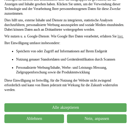
Anzeigen und Inhalte gesehen haben. Klicken Sie unten, um der Verwendung dieser
Schließen
Technologie und der Verarbeitung Ihrer personenbezogenen Daten für diese Zwecke
zuzustimmen.
geblitzt inLengerich auf der
Dies hilft uns, externe Inhalte und Dienste zu integrieren, statistische Analysen
Bundesautobahn 1 beim km 241.820 in
durchzuführen, personalisierte Werbung auszuspielen und soziale Medien einzubinden.
Dabei können Daten auch an Drittanbieter weitergegeben werden.
Fahrtrichtung Bremen
Wir nutzen u. a. Google-Dienste. Wie Google Ihre Daten verarbeitet, erfahren Sie
hier
.
Ihre Einwilligung umfasst insbesondere:
20. April 2017
Speichern von oder Zugriff auf Informationen auf Ihrem Endgerät
Lengerich, BAB 1, km 241.820, FR Bremen
Nutzung genauer Standortdaten und Geräteidentifikation durch Scannen
Die Fachanwälte für Verkehrsrecht bei der
Blitzerkanzlei.de
haben
Personalisierte Werbung/Inhalte, Werbe- und Leistungs-Messung,
diese Messstelle bereits überprüft. Gerne beraten wir Sie umfassend
Zielgruppenforschung sowie die Produktentwicklung
und kostenlos bei Fällen zu dieser Messstelle. Sie wurden hier
Diese Einwilligung ist freiwillig, für die Nutzung der Website nicht zwingend
geblitzt oder gelasert? Dann in nur 2 Minuten kostenlose
erforderlich und kann von Ihnen jederzeit mit Wirkung für die Zukunft widerrufen
Beurteilung erhalten.
werden.
Alle akzeptieren
Ablehnen
Nein, anpassen