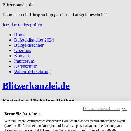
Blitzerkanzlei.de
Lohnt sich ein Einspruch gegen Ihren Bußgeldbescheid?
Jetzt kostenlos prüfen
Home
Bußgeldkatalog 2024
Bußgeldrechner
Über uns
Kontakt
Impressum
Datenschutz
Widerrufsbelehrung
Blitzerkanzlei.de
Kostenlose 24h Sofort-Hotline
Datenschutzbestimmungen
0800 / 723 41 14
Bevor Sie fortfahren
Wir und unsere Werbepartner verwenden Cookies und andere personenbezogene Daten
Sie erreichen unsere kostenlose 24h Sofort-Hotline 7 Tage die
(wie Ihre IP-Adresse), um Anzeigen und Inhalte zu personalisieren, die Leistung von
Woche.
Anzeigen zu messen und Erkenntnisse über die Zielgruppen zu gewinnen, die die