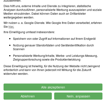
zuzustimmen.
Dies hilft uns, externe Inhalte und Dienste zu integrieren, statistische
30. Juli 2024
Analysen durchzuführen, personalisierte Werbung auszuspielen und soziale
Medien einzubinden. Dabei können Daten auch an Drittanbieter
weitergegeben werden.
in Fürth, Schwabacher Straße 336, Ri. stadtauswärts wurde die
Wir nutzen u. a. Google-Dienste. Wie Google Ihre Daten verarbeitet, erfahren
zulässige Höchstgeschwindigkeit von 50 km/h außerhalb
Sie
hier
.
geschlossener Ortschaften um 24 km/h überschritten.
Ihre Einwilligung umfasst insbesondere:
Gemessen wurden mit Geschwindigkeitsmessanlage – mobil –
Speichern von oder Zugriff auf Informationen auf Ihrem Endgerät
PoliScan FM1 74 km/h mit Frontfoto.
Nutzung genauer Standortdaten und Geräteidentifikation durch
Verletzte Vorschriften: § 41 Abs. 1 iVm Anlage 2, § 49 StVO, §
Scannen
24 Abs. 1.3 Nr. 5 StVG, 11.3.4 BKat
Personalisierte Werbung/Inhalte, Werbe- und Leistungs-Messung,
Zielgruppenforschung sowie die Produktentwicklung
Aktenführende Bußgeldstelle Straubing übersandte
Anhörungsbogen
Diese Einwilligung ist freiwillig, für die Nutzung der Website nicht zwingend
erforderlich und kann von Ihnen jederzeit mit Wirkung für die Zukunft
widerrufen werden.
Die Fachanwälte für Verkehrsrecht bei der
Blitzerkanzlei.de
haben diese Messstelle bereits überprüft. Gerne beraten wir
Sie umfassend und kostenlos bei Fällen zu dieser Messstelle.
Alle akzeptieren
Sie wurden hier geblitzt oder gelasert? Dann in nur 2 Minuten
kostenlose Beurteilung erhalten.
Ablehnen
Nein, anpassen