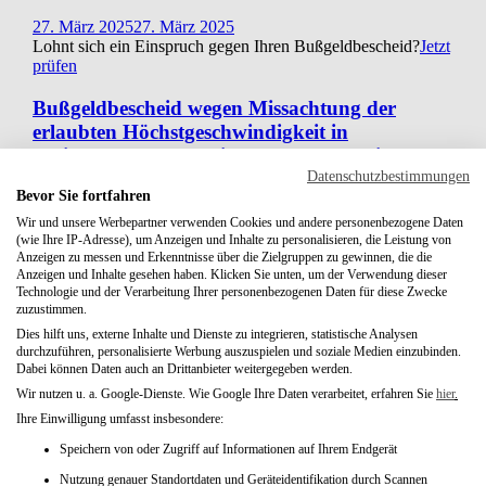
27. März 2025
27. März 2025
Lohnt sich ein Einspruch gegen Ihren Bußgeldbescheid?
Jetzt
prüfen
Bußgeldbescheid wegen Missachtung der
erlaubten Höchstgeschwindigkeit in
Mainaschaff, Abschnitt 320, km 1,5, Ri.
Aschaffenburg erlassen, Zentrale Bußgeldstelle
Datenschutzbestimmungen
Bevor Sie fortfahren
Viechtach
Wir und unsere Werbepartner verwenden Cookies und andere personenbezogene Daten
(wie Ihre IP-Adresse), um Anzeigen und Inhalte zu personalisieren, die Leistung von
Überschreitung der zulässigen Höchstgeschwindigkeit
Anzeigen zu messen und Erkenntnisse über die Zielgruppen zu gewinnen, die die
außerhalb geschlossener Ortschaften in Mainaschaff,
Anzeigen und Inhalte gesehen haben. Klicken Sie unten, um der Verwendung dieser
Abschnitt 320, km 1,5, Ri. Aschaffenburg um 22 km/h, bei
Technologie und der Verarbeitung Ihrer personenbezogenen Daten für diese Zwecke
zulässigen 100 km/h gemessen. Festgestellt wurden 122
zuzustimmen.
km/h. Beweismittel: Messung mit …
Dies hilft uns, externe Inhalte und Dienste zu integrieren, statistische Analysen
durchzuführen, personalisierte Werbung auszuspielen und soziale Medien einzubinden.
27. März 2025
Dabei können Daten auch an Drittanbieter weitergegeben werden.
Lohnt sich ein Einspruch gegen Ihren Bußgeldbescheid?
Jetzt
Wir nutzen u. a. Google-Dienste. Wie Google Ihre Daten verarbeitet, erfahren Sie
hier
.
prüfen
Ihre Einwilligung umfasst insbesondere:
geblitzt in 97877 Wertheim auf der K 2824 in
Speichern von oder Zugriff auf Informationen auf Ihrem Endgerät
Höhe Kreuzung Neubrunn/Höhefeld
Nutzung genauer Standortdaten und Geräteidentifikation durch Scannen